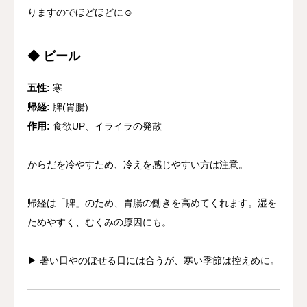
りますのでほどほどに☺️
◆ ビール
五性:
寒
帰経:
脾(胃腸)
作用:
食欲UP、イライラの発散
からだを冷やすため、冷えを感じやすい方は注意。
帰経は「脾」のため、胃腸の働きを高めてくれます。湿を
ためやすく、むくみの原因にも。
▶︎ 暑い日やのぼせる日には合うが、寒い季節は控えめに。