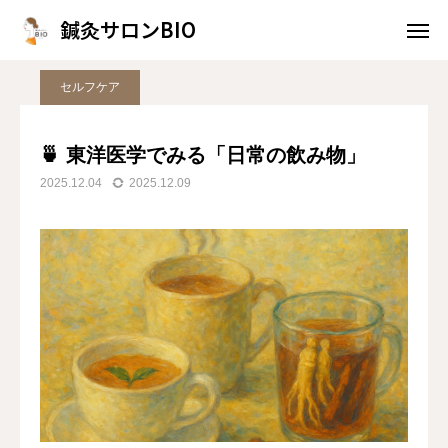
鍼灸サロンBIO
鍼灸サロンBIO
ブログ
セルフケア
🍵 東洋医学でみる「日常の飲み物」
セルフケア
WEB予約
問い合わせ
🍵 東洋医学でみる「日常の飲み物」
2025.12.04
2025.12.09
施術案内
アクセス
トップページ
当院について
ブログ
お知らせ
施術案内