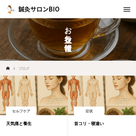
鍼灸サロンBIO
鍼灸サロンBIO
お役立ち情報
WEB予約
問い合わせ
施術案内
アクセス
ブログ
トップページ
当院について
ブログ
セルフケア
症状
お知らせ
天気痛と養生
首コリ・寝違い
施術案内