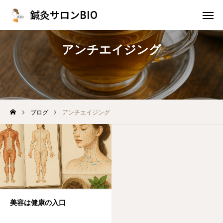
鍼灸サロンBIO
鍼灸サロンBIO
アンチエイジング
WEB予約
問い合わせ
施術案内
アクセス
ブログ
アンチエイジング
トップページ
当院について
ブログ
お知らせ
美容は健康の入口
施術案内