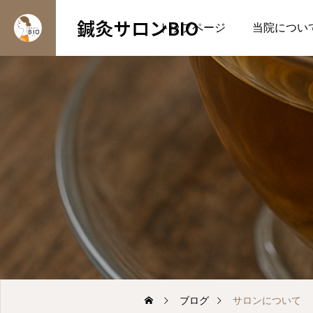
鍼灸サロンBIO
トップページ
当院につい
セルフケア
ュー
身体のメ
脳の状態に合わせた3つ
のセルフケア
首・肩こりなどの慢性症状
みなどのお顔全体のお悩
2026.07.30
の急性症状、ストレス・脳
肌のお悩みはこちら
ら
ブログ
サロンについて