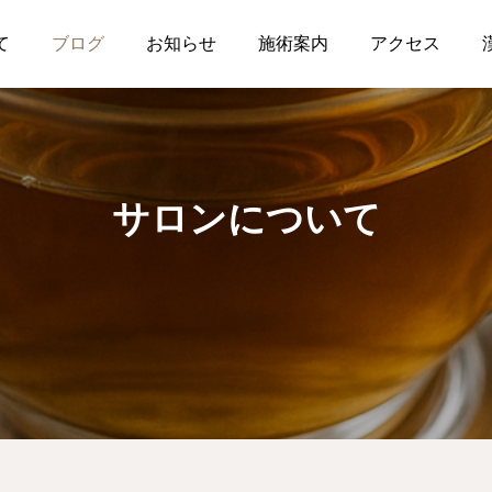
て
ブログ
お知らせ
施術案内
アクセス
サロンについて
セルフケア
鍼灸の効能
ニュー
美容の
睡眠にお悩みの方へ
鍼は魔法ではないからこ
そ。最新科学と目の前の
患者さんに向き合うとい
、寝違い・ぎっくり腰など
リフトアップ・たるみ・
うこと
2026.06.27
2026.05.31
疲労、自律神経症状はこち
み、お肌のハリ・毛穴な