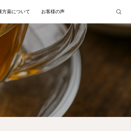
漢方薬について
お客様の声
WEB予約
問い合わせ
鍼灸の効能
メニュー
身
自律神経研究班に参加
施術案内
首・肩こりなどの慢性
むくみなどのお顔全体のお悩
2026.04.21
の急性症状、ストレス
アクセス
どお肌のお悩みはこちら
ら